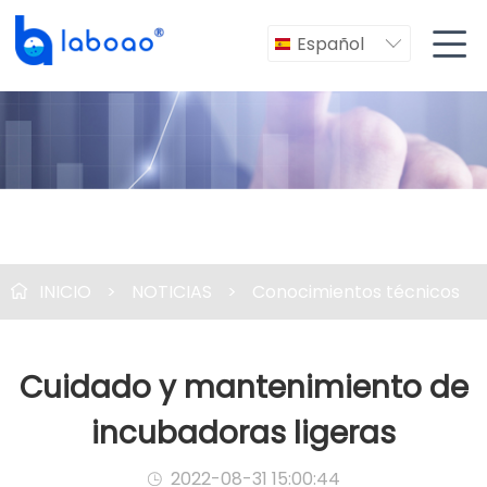

Español

INICIO
>
NOTICIAS
>
Conocimientos técnicos

Cuidado y mantenimiento de
incubadoras ligeras
2022-08-31 15:00:44
