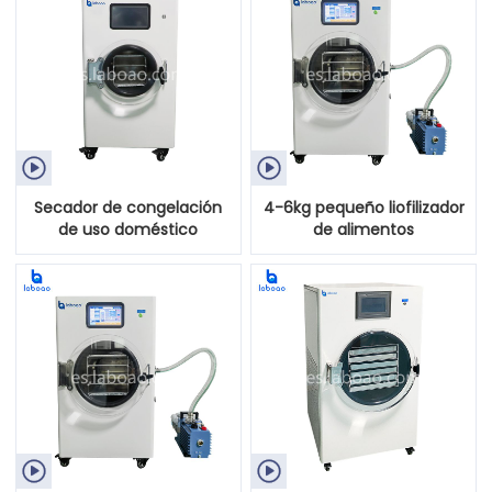


Secador de congelación
4-6kg pequeño liofilizador
de uso doméstico
de alimentos
pequeño de 1-2 kg para
alimentos

