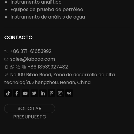
Instrumento analítico
Equipos de prueba de petróleo
Instrumento de análisis de agua
CONTACTO
+86 371-61653992

sales@laboao.com

+86 18539927482




No 109 Bitao Road, Zona de desarrollo de alta

tecnología, Zhengzhou, Henan, China








SOLICITAR
PRESUPUESTO