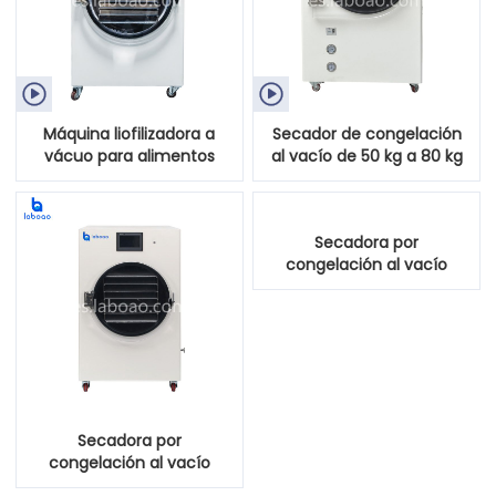


Máquina liofilizadora a
Secador de congelación
vácuo para alimentos
al vacío de 50 kg a 80 kg
30kg-40kg
para frutas, verduras,
alimentos para mascotas
Secadora por
congelación al vacío
doméstica grande de 25
kg para alimentos
Secadora por
congelación al vacío
doméstica grande de 20