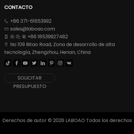
CONTACTO
+86 371-61653992

sales@laboao.com

+86 18539927482




No 109 Bitao Road, Zona de desarrollo de alta

tecnología, Zhengzhou, Henan, China








SOLICITAR
PRESUPUESTO
Derechos de autor ©
2026
LABOAO Todos los derechos