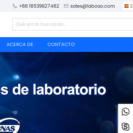
+86 18539927482
sales@laboao.com
E


ACERCA DE
CONTACTO

