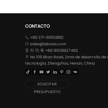
CONTACTO
+86 371-61653992

sales@laboao.com

+86 18539927482




No 109 Bitao Road, Zona de desarrollo de 

tecnología, Zhengzhou, Henan, China








SOLICITAR
PRESUPUESTO