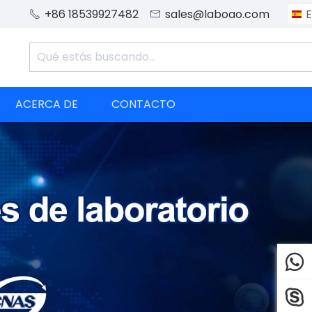
+86 18539927482
sales@laboao.com
E


ACERCA DE
CONTACTO

