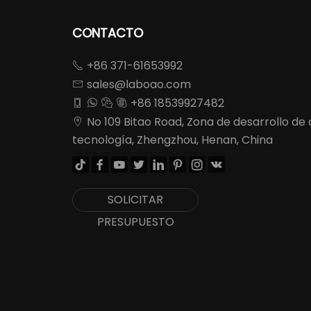
CONTACTO
+86 371-61653992

sales@laboao.com

+86 18539927482




No 109 Bitao Road, Zona de desarrollo de 

tecnología, Zhengzhou, Henan, China








SOLICITAR
PRESUPUESTO