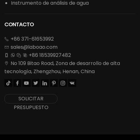
Instrumento de análisis de agua
CONTACTO
+86 371-61653992

sales@laboao.com

+86 18539927482




No 109 Bitao Road, Zona de desarrollo de alta

tecnología, Zhengzhou, Henan, China








SOLICITAR
PRESUPUESTO