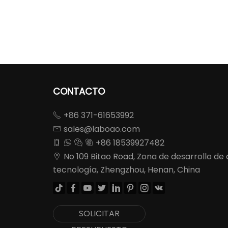
CONTACTO
+86 371-61653992

sales@laboao.com

+86 18539927482




No 109 Bitao Road, Zona de desarrollo de 

tecnología, Zhengzhou, Henan, China








SOLICITAR