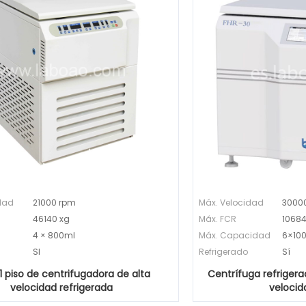
dad
21000 rpm
Máx. Velocidad
3000
46140 xg
Máx. FCR
1068
4 × 800ml
Máx. Capacidad
6×10
SI
Refrigerado
Sí
1 piso de centrifugadora de alta
Centrífuga refrigerad
velocidad refrigerada
velocid