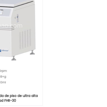
0rpm
48×g
00ml
a de piso de ultra alta
ad FHR-30