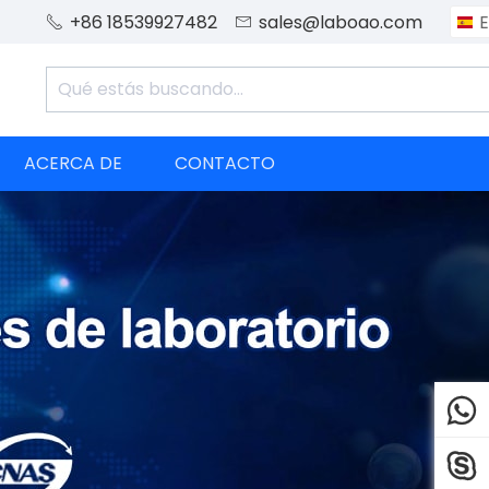
+86 18539927482
sales@laboao.com
E


ACERCA DE
CONTACTO

