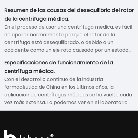
Resumen de las causas del desequilibrio del rotor
de la centrífuga médica.
En el proceso de usar una centrífuga médica, es fácil
de operar normalmente porque el rotor de la
centrífuga está desequilibrado, o debido a un
accidente como un eje roto causado por un estado
desequilibrado, hoy en día, la causa del desequilibrio
Especificaciones de funcionamiento de la
del rotor del Se analiza la centrífuga médica.
centrífuga médica.
Con el desarrollo continuo de la industria
farmacéutica de China en los últimos años, la
aplicación de centrífugas médicas se ha vuelto cada
vez más extensa. Lo podemos ver en el laboratorio y
en el laboratorio del hospital. La función principal es
dispersar las partículas en la solución. Separación y
separación de líquidos que son incompatibles entre
sí en dos densidades diferentes.