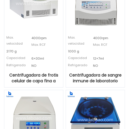
Max.
Max.
4000rpm
4000rpm
velocidad
velocidad
Max. RCF
Max. RCF
2170 g
1000 g
Capacidad
Capacidad
6×30ml
12×7ml
Refrigerado
Refrigerado
NO
NO
Centrifugadora de frotis
Centrifugadora de sangre
celular de capa fina a
inmune de laboratorio
base de líquido