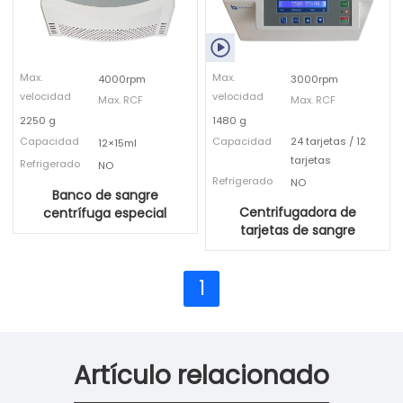

Max.
Max.
4000rpm
3000rpm
velocidad
velocidad
Max. RCF
Max. RCF
2250 g
1480 g
Capacidad
Capacidad
24 tarjetas / 12
12×15ml
tarjetas
Refrigerado
NO
Refrigerado
NO
Banco de sangre
Centrifugadora de
centrífuga especial
tarjetas de sangre
1
Artículo relacionado