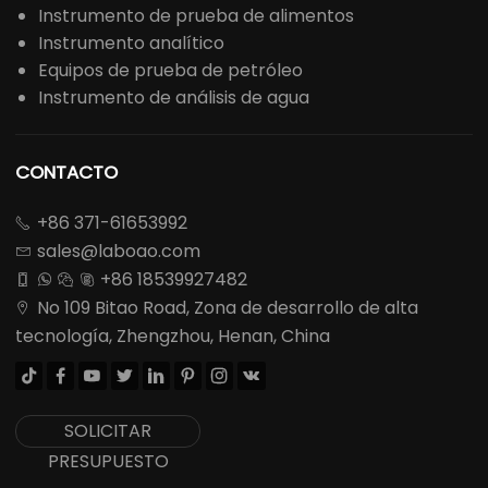
Instrumento de prueba de alimentos
Instrumento analítico
Equipos de prueba de petróleo
Instrumento de análisis de agua
CONTACTO
+86 371-61653992

sales@laboao.com

+86 18539927482




No 109 Bitao Road, Zona de desarrollo de alta

tecnología, Zhengzhou, Henan, China








SOLICITAR
PRESUPUESTO