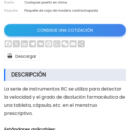
Puerto
Cualquier puerto en china
Paquete
Paquete de caja de madera contrachapada
CONSIGUE UNA COTIZACIÓN
Facebook
X
LinkedIn
Telegram
VK
Pinterest
WhatsApp
WeChat
Email
Share

Descargar
DESCRIPCIÓN
La serie de instrumentos RC se utiliza para detectar
la velocidad y el grado de disolución farmacéutica de
una tableta, cápsula, etc. en el menstruo
prescriptivo.
Estándares aplicables: