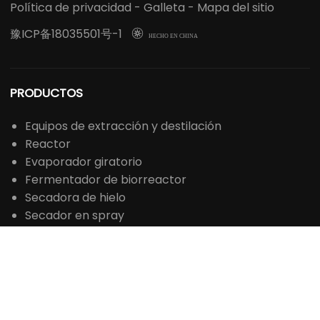
Política de privacidad
-
Galleta
-
Mapa del sitio
豫ICP备18035501号-1

HECHO EN CHINA
PRODUCTOS
Equipos de extracción y destilación
Reactor
Evaporador giratorio
Fermentador de biorreactor
Secadora de hielo
Secador en spray
Esterilizador de vapor
Centrífugo
Horno de laboratorio
Horno de secado
Incubadora