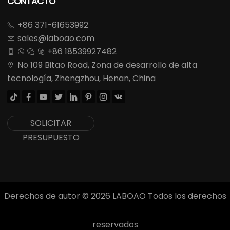
CONTACTO
+86 371-61653992

sales@laboao.com

+86 18539927482




No 109 Bitao Road, Zona de desarrollo de alta

tecnología, Zhengzhou, Henan, China








SOLICITAR
PRESUPUESTO
Derechos de autor ©
2026
LABOAO Todos los derechos
reservados