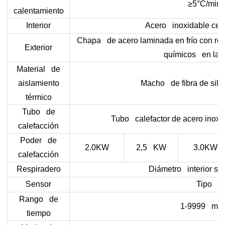
≥5°C/minu
calentamiento
Interior
Acero inoxidable cepi
Chapa de acero laminada en frío con reve
Exterior
químicos en la s
Material de
aislamiento
Macho de fibra de silic
térmico
Tubo de
Tubo calefactor de acero inoxi
calefacción
Poder de
2.0KW
2,5 KW
3.0KW
calefacción
Respiradero
Diámetro interior su
Sensor
Tipo K
Rango de
1-9999 min
tiempo