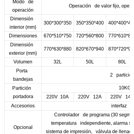
Modo de
Operación de valor fijo, opera
operación
Dimensión
300*300*350
350*350*400
400*400*45
interior (mm)
Dimensiones
670*510*750
720*560*800
770*610*85
Dimensión
770*630*880
820*670*940
870*720*98
exterior (mm)
Volumen
32L
50L
80L
Porta
2 particio
bandejas
10KG
Partición
portadora
220V 10A
220V 12A
220V 14A
Accesorios
interfaz 4
Controlador de programa (30 segmento
temperatura independiente, alarma son
Opcional
sistema de impresión, válvula de llenado 