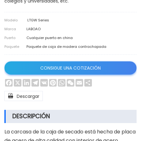
colegios y universidades, etc.
Modelo
LTGW Series
Marca
LABOAO
Puerto
Cualquier puerto en china
Paquete
Paquete de caja de madera contrachapada
CONSIGUE UNA COTIZACIÓN
Facebook
X
LinkedIn
Telegram
VK
Pinterest
WhatsApp
WeChat
Email
Share

Descargar
DESCRIPCIÓN
La carcasa de la caja de secado está hecha de placa
de acero de alta calidad con interior de acero