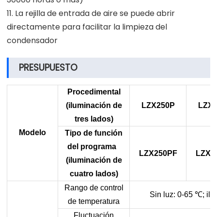
11. La rejilla de entrada de aire se puede abrir
directamente para facilitar la limpieza del
condensador
PRESUPUESTO
Procedimental
(iluminación de
LZX250P
LZX3
tres lados)
Modelo
Tipo de función
del programa
LZX250PF
LZX3
(iluminación de
cuatro lados)
Rango de control
Sin luz: 0-65
℃
; il
de temperatura
Fluctuación