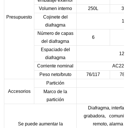
embalaje exterior
Volumen interno
250L
30
Presupuesto
Cojinete del
15
diafragma
Número de capas
6
7
del diafragma
Espaciado del
12
diafragma
Corriente nominal
AC220
Peso neto/bruto
76/117
78/
Partición
2
Accesorios
Marco de la
4
partición
Diafragma, interfaz
grabadora, comunicac
Se puede aumentar la
remoto, alarma S