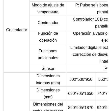
Modo de ajuste de
P: Pulse seis botone
temperatura
pantal
Controlador LCD con 
Controlador
pantalla
Controlador
Función de
Operación a valor co
operación
ejecu
Limitador digital elect
Funciones
corrección de desvia
adicionales
inteli
Sensor
Pt1
Dimensiones
500*530*950
550*58
internas (mm)
Dimensiones
690*705*1650
740*75
(mm)
Dimensiones del
890*905*1870
940*95