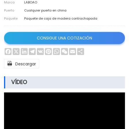
Marca
LABOAO
Puerto
Cualquier puerto en china
Paquete
Paquete de caja de madera contrachapada
CONSIGUE UNA COTIZACIÓN
Facebook
X
LinkedIn
Telegram
VK
Pinterest
WhatsApp
WeChat
Email
Share

Descargar
VÍDEO