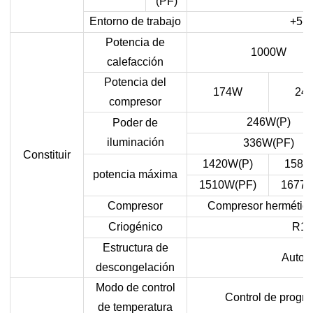
(PF)
Entorno de trabajo
+5-3
Potencia de
1000W
calefacción
Potencia del
174W
24
compresor
246W(P)
Poder de
iluminación
336W(PF)
Constituir
1420W(P)
1587
potencia máxima
1510W(PF)
1677W
Compresor
Compresor hermético 
Criogénico
R13
Estructura de
Autom
descongelación
Modo de control
Control de progr
de temperatura