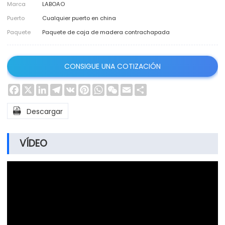
Marca
LABOAO
Puerto
Cualquier puerto en china
Paquete
Paquete de caja de madera contrachapada
CONSIGUE UNA COTIZACIÓN
Facebook
X
LinkedIn
Telegram
VK
Pinterest
WhatsApp
WeChat
Email
Share

Descargar
VÍDEO