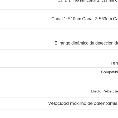
Canal 1: 465 nm Canal 2: 527 nm C
Canal 1: 510nm Canal 2: 563nm Ca
El rango dinámico de detección de
Tem
Compatibl
Efecto Peltier, 
Velocidad máxima de calentamient