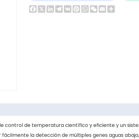
Facebook
X
LinkedIn
Telegram
VK
Pinterest
WhatsApp
WeChat
Email
Share
control de temperatura científico y eficiente y un sistem
cilmente la detección de múltiples genes aguas abajo, el an