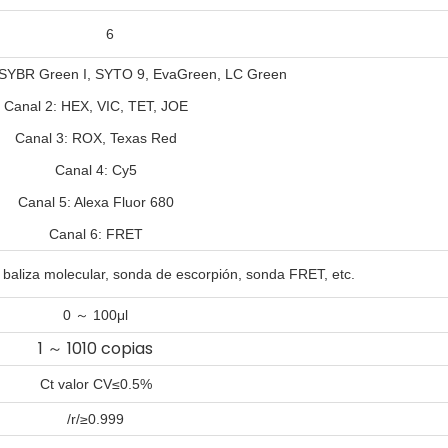
6
 SYBR Green I, SYTO 9, EvaGreen, LC Green
Canal 2: HEX, VIC, TET, JOE
Canal 3: ROX, Texas Red
Canal 4: Cy5
Canal 5: Alexa Fluor 680
Canal 6: FRET
aliza molecular, sonda de escorpión, sonda FRET, etc.
～
0
100μl
1 ～ 1010 copias
Ct valor CV≤0.5%
/r/≥0.999