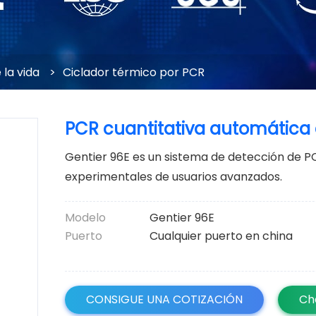
 la vida
>
Ciclador térmico por PCR
PCR cuantitativa automática 
Gentier 96E es un sistema de detección de P
experimentales de usuarios avanzados.
Modelo
Gentier 96E
Puerto
Cualquier puerto en china
CONSIGUE UNA COTIZACIÓN
Ch