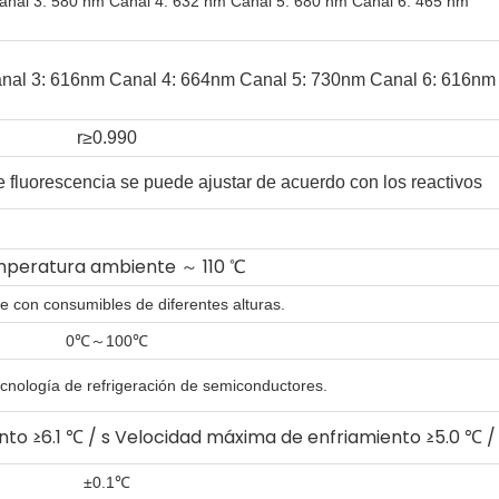
anal 3: 580 nm Canal 4: 632 nm Canal 5: 680 nm Canal 6: 465 nm
nal 3: 616nm Canal 4: 664nm Canal 5: 730nm Canal 6: 616nm
r≥0.990
 fluorescencia se puede ajustar de acuerdo con los reactivos
peratura ambiente ～ 110 ℃
e con consumibles de diferentes alturas.
℃
～
℃
0
100
tecnología de refrigeración de semiconductores.
o ≥6.1 ℃ / s Velocidad máxima de enfriamiento ≥5.0 ℃ /
℃
±0.1