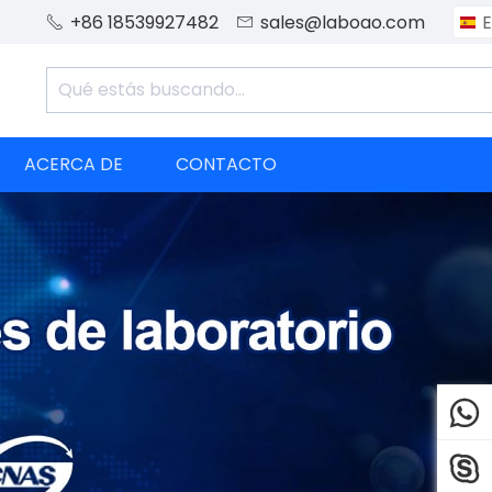
+86 18539927482
sales@laboao.com
E


ACERCA DE
CONTACTO

