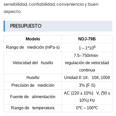
sensibilidad, confiabilidad, conveniencia y buen
aspecto.
PRESUPUESTO
Modelo
NDJ-79B
6
Rango de medición (mPa·s)
～
1
1*10
7.5--750r/min
Velocidad del husillo
regulación de velocidad
continua
Husillo
Unidad II: 1#, 10#, 100#
Precisión de medición
3% (F·S)
AC (220 ± 10%) V, (50 ±
Fuente de alimentación
10%) Hz
～
Rango de temperatura
0
℃
100
℃