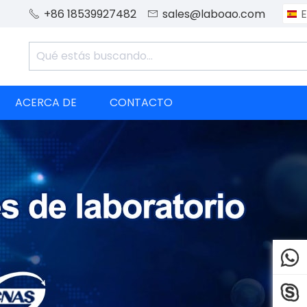
+86 18539927482
sales@laboao.com
E


ACERCA DE
CONTACTO

