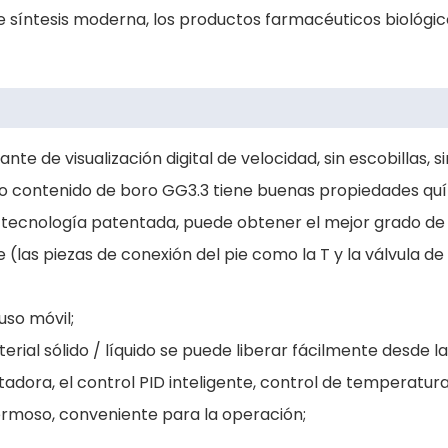
de síntesis moderna, los productos farmacéuticos biológico
nte de visualización digital de velocidad, sin escobillas,
 alto contenido de boro GG3.3 tiene buenas propiedades quím
ecnología patentada, puede obtener el mejor grado de v
e (las piezas de conexión del pie como la T y la válvula d
uso móvil;
rial sólido / líquido se puede liberar fácilmente desde la 
dora, el control PID inteligente, control de temperatura
hermoso, conveniente para la operación;