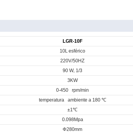
LGR-10F
10L esférico
220V/50HZ
90 W, 1/3
3KW
0-450 rpm/min
temperatura ambiente a 180
℃
±1
℃
0.098Mpa
Φ280mm