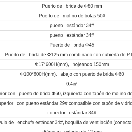
Puerto de brida de Φ80 mm
Puerto de molino de bolas 50#
puerto estándar 34#
puerto estándar 34#
Puerto de brida Φ45
Puerto de brida de Φ125 mm combinado con cubierta de P
Φ17*600H(mm), hojeando 150mm
Φ100*600H(mm), abajo con puerto de brida Φ60
㎡
0.4
rior con puerto de brida Φ60, izquierda con tapón de molino d
uperior con puerto estándar 29# compatible con tapón de vidrio
conector estándar 34#
ula de enchufe estándar 34#, boquilla de ventilación (conecto
diámetro exterior de 12 mm