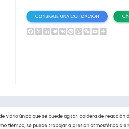
CONSIGUE UNA COTIZACIÓN
Ch
Facebook
X
LinkedIn
Telegram
VK
Pinterest
WhatsApp
WeChat
Email
Share
 de vidrio único que se puede agitar, caldera de reacción
o tiempo, se puede trabajar a presión atmosférica o en es