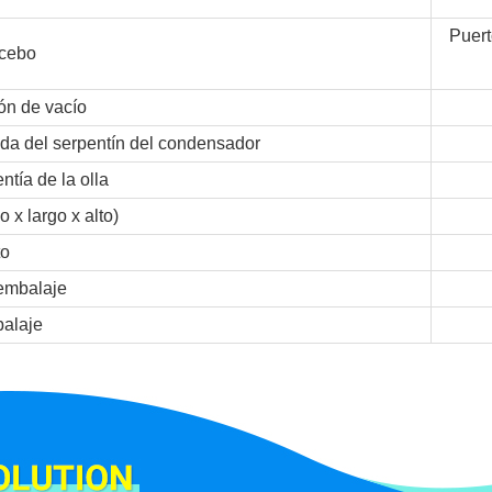
Puert
 cebo
ón de vacío
ida del serpentín del condensador
tía de la olla
 x largo x alto)
to
embalaje
alaje