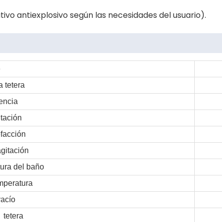
ivo antiexplosivo según las necesidades del usuario).
o
 tetera
uencia
tación
facción
gitación
ura del baño
mperatura
acío
tetera