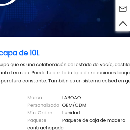


 capa de 10L
uipo que es una colaboración del estado de vacío, destilaci
manto térmico. Puede hacer todo tipo de reacciones bioqu
mperatura constante. También es un sistema colsed en ge
Marca
LABOAO
Personalizado
OEM/ODM
Mín. Orden
1 unidad
Paquete
Paquete de caja de madera
contrachapada