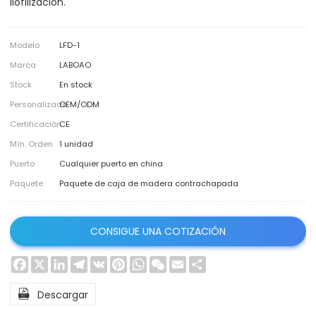
liofilización.
Modelo
LFD-1
Marca
LABOAO
Stock
En stock
Personalizado
OEM/ODM
Certificación
CE
Mín. Orden
1 unidad
Puerto
Cualquier puerto en china
Paquete
Paquete de caja de madera contrachapada
CONSIGUE UNA COTIZACIÓN
Facebook
X
LinkedIn
Telegram
VK
Pinterest
WhatsApp
WeChat
Email
Share

Descargar