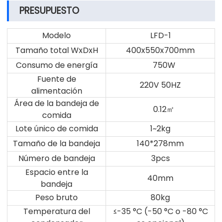
PRESUPUESTO
Modelo
LFD-1
Tamaño total WxDxH
400x550x700mm
Consumo de energía
750W
Fuente de
220V 50HZ
alimentación
Área de la bandeja de
0.12
㎡
comida
Lote único de comida
1~2kg
Tamaño de la bandeja
140*278mm
Número de bandeja
3pcs
Espacio entre la
40mm
bandeja
Peso bruto
80kg
Temperatura del
≤-35 °C (-50 °C o -80 °C