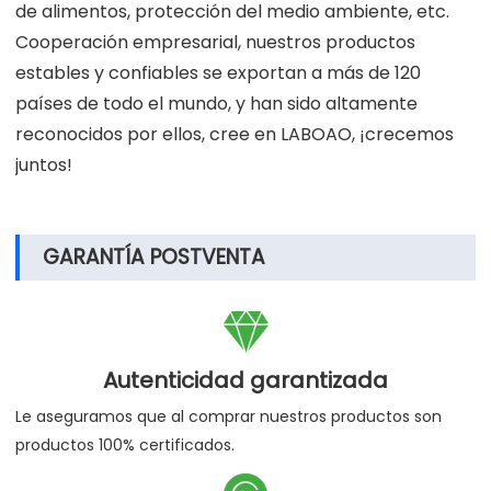
utilizan en muchos laboratorios científicos,
instituciones de investigación científica,
universidades, hospitales, centros para el control de
enfermedades y otras instituciones, y se combinan
con muchos productos biofarmacéuticos, nuevas
energías, empresas de electrónica, procesamiento
de alimentos, protección del medio ambiente, etc.
Cooperación empresarial, nuestros productos
estables y confiables se exportan a más de 120
países de todo el mundo, y han sido altamente
reconocidos por ellos, cree en LABOAO, ¡crecemos
juntos!
GARANTÍA POSTVENTA