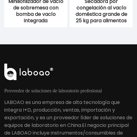
Máquina liofilizadora a
Liofilizador de
vácuo para alimentos
alimentos grande de
30kg-40kg
10-12kg
Miniliofilizador de vacío
Secadora por
de sobremesa con
congelación al vacío
bomba de vacío
doméstica grande de
integrada
25 kg para alimentos