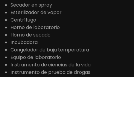
PRODUCTOS
Equipos de extracción y destilación
Reactor
Evaporador giratorio
Fermentador de biorreactor
Secadora de hielo
Secador en spray
Esterilizador de vapor
Centrífugo
Horno de laboratorio
Horno de secado
Incubadora
Congelador de baja temperatura
Equipo de laboratorio
Instrumento de ciencias de la vida
Instrumento de prueba de drogas
Instrumento de prueba de alimentos