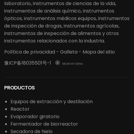
Proveedor de soluciones de laboratorio profesional
LABOAO es una empresa de alta tecnología que
integra I+D, producción, ventas, importación y
exportación, y es un proveedor líder de soluciones de
equipos de laboratorio en China.El negocio principal
de LABOAO incluye instrumentos/consumibles de
laboratorio, instrumentos de ciencias de la vida,
instrumentos de análisis químico, instrumentos
ópticos, instrumentos médicos equipos, instrumentos
de inspección de drogas, instrumentos agrícolas,
instrumentos de inspección de alimentos y otros
instrumentos relacionados con la industria.
Política de privacidad
-
Galleta
-
Mapa del sitio
豫ICP备18035501号-1

HECHO EN CHINA