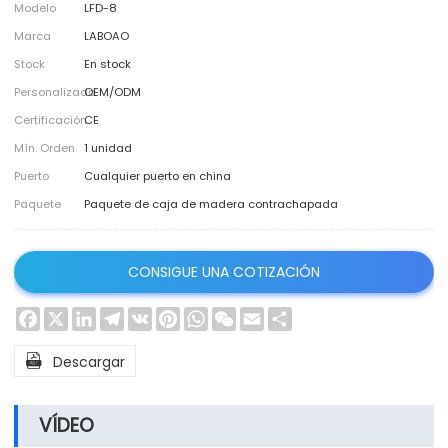
Modelo
LFD-8
Marca
LABOAO
Stock
En stock
Personalizado
OEM/ODM
Certificación
CE
Mín. Orden
1 unidad
Puerto
Cualquier puerto en china
Paquete
Paquete de caja de madera contrachapada
CONSIGUE UNA COTIZACIÓN
Facebook
X
LinkedIn
Telegram
VK
Pinterest
WhatsApp
WeChat
Email
Share

Descargar
VÍDEO