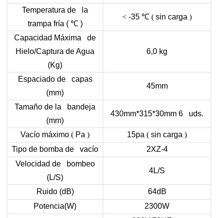
Temperatura de la
<
-35
℃ (
sin carga
)
trampa fría (
℃
)
Capacidad Máxima de
Hielo/Captura de Agua
6,0 kg
(Kg)
Espaciado de capas
45mm
(mm)
Tamaño de la bandeja
430mm*315*30mm 6 uds.
(mm)
Vacío máximo
(
Pa
)
15pa
(
sin carga
)
Tipo de bomba de vacío
2XZ-4
Velocidad de bombeo
4L/S
(L/S)
Ruido (dB)
64dB
Potencia(W)
2300W