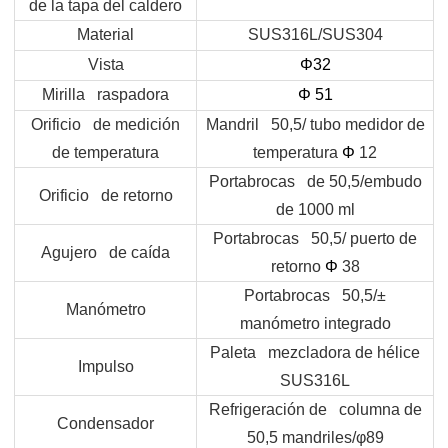
de la tapa del caldero
Material
SUS316L/SUS304
Vista
Φ32
Mirilla raspadora
Φ
51
Orificio de medición
Mandril 50,5/ tubo medidor de
de temperatura
temperatura
Φ
12
Portabrocas de 50,5/embudo
Orificio de retorno
de 1000 ml
Portabrocas 50,5/ puerto de
Agujero de caída
retorno
Φ
38
Portabrocas 50,5/±
Manómetro
manómetro integrado
Paleta mezcladora de hélice
Impulso
SUS316L
Refrigeración de columna de
Condensador
50,5 mandriles/φ89