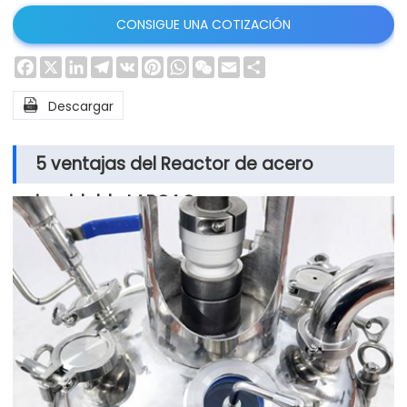
CONSIGUE UNA COTIZACIÓN
Facebook
X
LinkedIn
Telegram
VK
Pinterest
WhatsApp
WeChat
Email
Share

Descargar
5 ventajas del Reactor de acero
inoxidable LABOAO