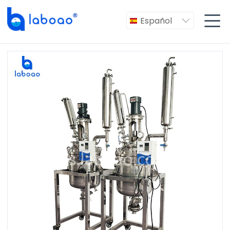

Español
