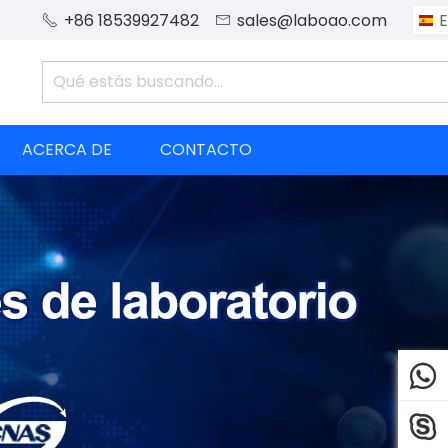
+86 18539927482
sales@laboao.com
E


ACERCA DE
CONTACTO

