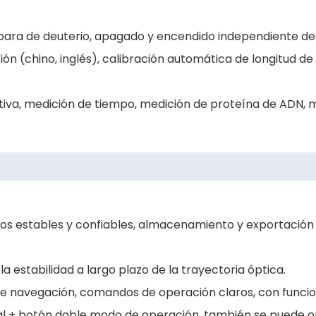
ámpara de deuterio, apagado y encendido independiente de
ón (chino, inglés), calibración automática de longitud de
ativa, medición de tiempo, medición de proteína de ADN, 
os estables y confiables, almacenamiento y exportación
 estabilidad a largo plazo de la trayectoria óptica.
enú de navegación, comandos de operación claros, con funci
anual + botón doble modo de operación, también se puede 