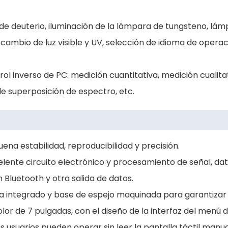
 de deuterio, iluminación de la lámpara de tungsteno, l
ambio de luz visible y UV, selección de idioma de operaci
ol inverso de PC: medición cuantitativa, medición cualit
 de superposición de espectro, etc.
na estabilidad, reproducibilidad y precisión.
nte circuito electrónico y procesamiento de señal, dat
 Bluetooth y otra salida de datos.
a integrado y base de espejo maquinada para garantizar la
a color de 7 pulgadas, con el diseño de la interfaz del m
los usuarios pueden operar sin leer la pantalla táctil m