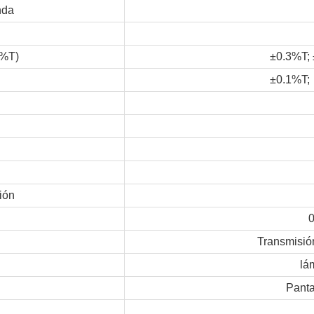
nda
(%T)
±0.3%T; 
±0.1%T; 
ión
Transmisión
lá
Panta