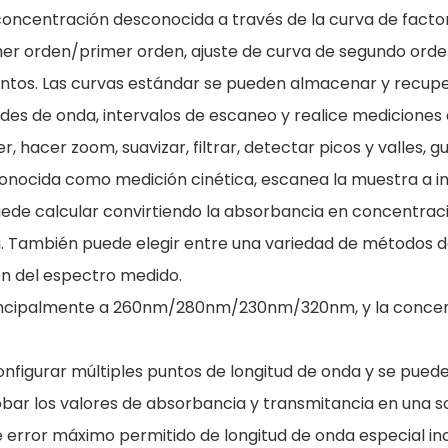
de concentración desconocida a través de la curva de fa
er orden/primer orden, ajuste de curva de segundo orden,
untos. Las curvas estándar se pueden almacenar y recupe
tudes de onda, intervalos de escaneo y realice mediciones
hacer zoom, suavizar, filtrar, detectar picos y valles, gu
conocida como medición cinética, escanea la muestra a i
uede calcular convirtiendo la absorbancia en concentrac
ima. También puede elegir entre una variedad de métodos
ión del espectro medido.
principalmente a 260nm/280nm/230nm/320nm, y la concen
onfigurar múltiples puntos de longitud de onda y se pued
bar los valores de absorbancia y transmitancia en una so
 de error máximo permitido de longitud de onda especial 