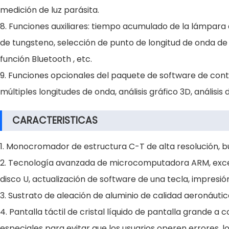
medición de luz parásita.
8. Funciones auxiliares: tiempo acumulado de la lámpara
de tungsteno, selección de punto de longitud de onda de c
función Bluetooth , etc.
9. Funciones opcionales del paquete de software de contr
múltiples longitudes de onda, análisis gráfico 3D, análisis
CARACTERISTICAS
1. Monocromador de estructura C-T de alta resolución, bue
2. Tecnología avanzada de microcomputadora ARM, excele
disco U, actualización de software de una tecla, impresión
3. Sustrato de aleación de aluminio de calidad aeronáutic
4. Pantalla táctil de cristal líquido de pantalla grande 
especiales para evitar que los usuarios operen errores, 