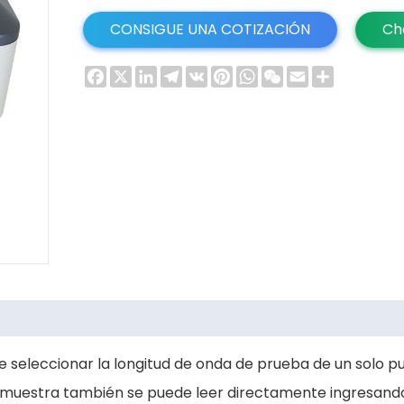
CONSIGUE UNA COTIZACIÓN
Ch
Facebook
X
LinkedIn
Telegram
VK
Pinterest
WhatsApp
WeChat
Email
Share
ede seleccionar la longitud de onda de prueba de un solo
a muestra también se puede leer directamente ingresando