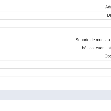
Adm
Di
Soporte de muestra 
básico+cuantita
Opc