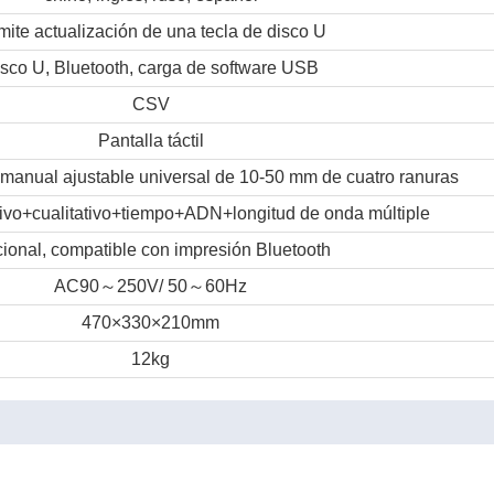
ite actualización de una tecla de disco U
sco U, Bluetooth, carga de software USB
CSV
Pantalla táctil
manual ajustable universal de 10-50 mm de cuatro ranuras
tivo+cualitativo+tiempo+ADN+longitud de onda múltiple
ional, compatible con impresión Bluetooth
～
～
AC90
250V/ 50
60Hz
470×330×210mm
12kg