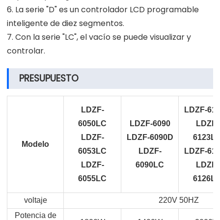
6. La serie "D" es un controlador LCD programable
inteligente de diez segmentos.
7. Con la serie "LC", el vacío se puede visualizar y
controlar.
PRESUPUESTO
LDZF-
LDZF-61
6050LC
LDZF-6090
LDZF-
LDZF-
LDZF-6090D
6123L
Modelo
6053LC
LDZF-
LDZF-61
LDZF-
6090LC
LDZF-
6055LC
6126L
voltaje
220V 50HZ
Potencia de