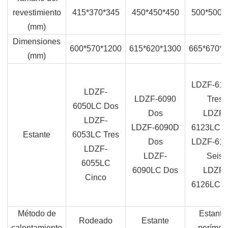
revestimiento
415*370*345
450*450*450
500*500*
(mm)
Dimensiones
600*570*1200
615*620*1300
665*670*1
(mm)
LDZF-61
LDZF-
LDZF-6090
Tres
6050LC Dos
Dos
LDZF-
LDZF-
LDZF-6090D
6123LC T
Estante
6053LC Tres
Dos
LDZF-61
LDZF-
LDZF-
Seis
6055LC
6090LC Dos
LDZF-
Cinco
6126LC S
Método de
Estante 
Rodeado
Estante
calentamiento
perímet