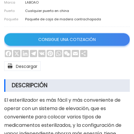
Marca
LABOAO
Puerto
Cualquier puerto en china
Paquete
Paquete de caja de madera contrachapada
CONSIGUE UNA COTIZACIÓN
Facebook
X
LinkedIn
Telegram
VK
Pinterest
WhatsApp
WeChat
Email
Share

Descargar
DESCRIPCIÓN
El esterilizador es más fácil y más conveniente de
operar con un sistema de elevación, que es
conveniente para colocar varios tipos de
medicamentos esterilizados, y la configuración de
vapor independiente ahorra más energía, tiene