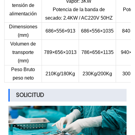
vapor: 3KW
tensión de
Potencia de la banda de
Poten
alimentación
secado: 2.4KW / AC220V 50HZ
Dimensiones
686×556×913
686×556×1035
840×
(mm)
Volumen de
transporte
789×656×1013
786×656×1135
940×6
(mm)
Peso Bruto
210Kg/180Kg
230Kg/200Kg
300K
peso neto
SOLICITUD