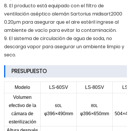
8. El producto está equipado con el filtro de
ventilación aséptico alemán Sartorius midisart2000
0.20μm para asegurar que el aire estéril ingrese al
ambiente de vacío para evitar la contaminación.
9. El sistema de circulación de agua de soda, no
descarga vapor para asegurar un ambiente limpio y
seco.
PRESUPUESTO
Modelo
LS-60SV
LS-80SV
LS-
Volumen
efectivo de la
60L
80L
1
cámara de
φ396×490mm
φ396×650mm
504×4
esterilización
Altura después