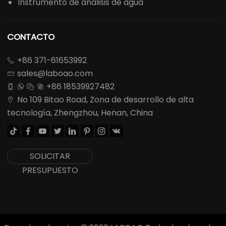
Instrumento de análisis de agua
CONTACTO
+86 371-61653992

sales@laboao.com

+86 18539927482




No 109 Bitao Road, Zona de desarrollo de alta

tecnología, Zhengzhou, Henan, China








SOLICITAR
PRESUPUESTO