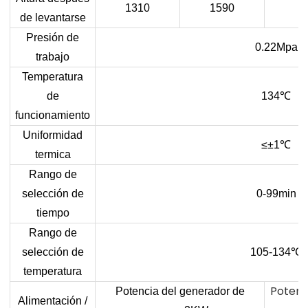
1310
1590
1
de levantarse
Presión de
0.22Mpa
trabajo
Temperatura
de
134
℃
funcionamiento
Uniformidad
≤±1
℃
termica
Rango de
selección de
0-99min
tiempo
Rango de
selección de
105-134
℃
temperatura
Potenc
Potencia del generador de
Alimentación /