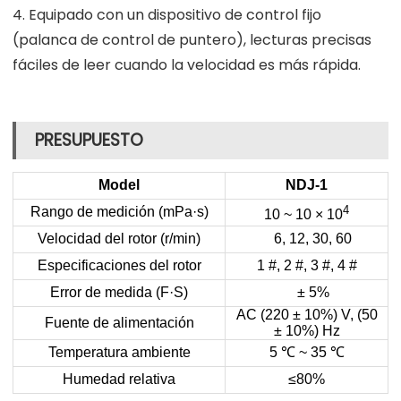
4. Equipado con un dispositivo de control fijo
(palanca de control de puntero), lecturas precisas
fáciles de leer cuando la velocidad es más rápida.
PRESUPUESTO
Model
NDJ-1
4
Rango de medición (mPa·s)
10 ~ 10 × 10
Velocidad del rotor (r/min)
6, 12, 30, 60
Especificaciones del rotor
1 #, 2 #, 3 #, 4 #
Error de medida (F·S)
± 5%
AC (220 ± 10%) V, (50
Fuente de alimentación
± 10%) Hz
Temperatura ambiente
5
℃
~ 35
℃
Humedad relativa
≤80%