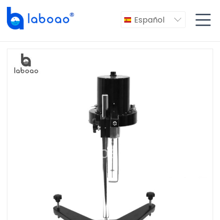

Español
